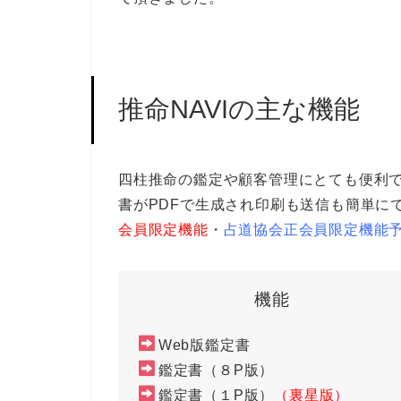
推命NAVIの主な機能
四柱推命の鑑定や顧客管理にとても便利
書がPDFで生成され印刷も送信も簡単に
会員限定機能
・
占道協会正会員限定機能
機能
Web版鑑定書
鑑定書（８P版）
鑑定書（１P版）
（裏星版）