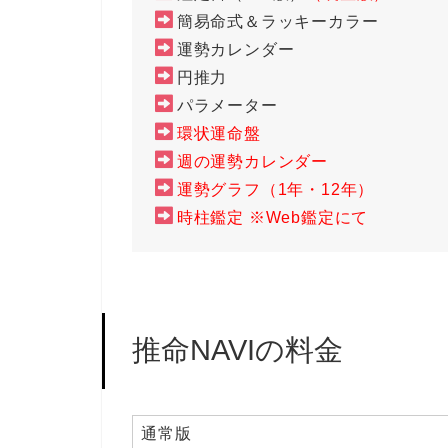
簡易命式＆ラッキーカラー
運勢カレンダー
円推力
パラメーター
環状運命盤
週の運勢カレンダー
運勢グラフ（1年・12年）
時柱鑑定 ※Web鑑定にて
推命NAVIの料金
通常版