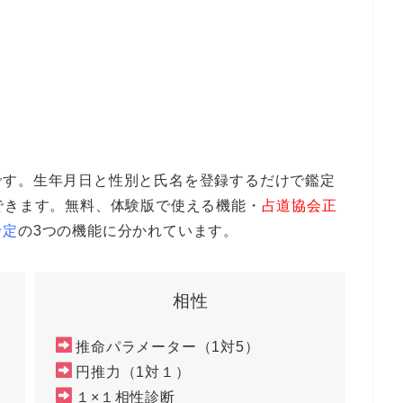
です。生年月日と性別と氏名を登録するだけで鑑定
できます。無料、体験版で使える機能・
占道協会正
予定
の3つの機能に分かれています。
相性
推命パラメーター（1対5）
円推力（1対１）
１×１相性診断