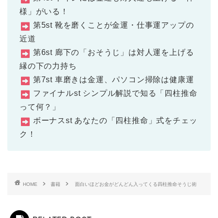
様」がいる！
第5st 靴を磨くことが金運・仕事運アップの
近道
第6st 廊下の「おそうじ」は対人運を上げる
縁の下の力持ち
第7st 車磨きは金運、パソコン掃除は健康運
ファイナルst シンプル解説で知る「四柱推命
って何？」
ボーナスst あなたの「四柱推命」式をチェッ
ク！
HOME
書籍
面白いほどお金がどんどん入ってくる四柱推命そうじ術